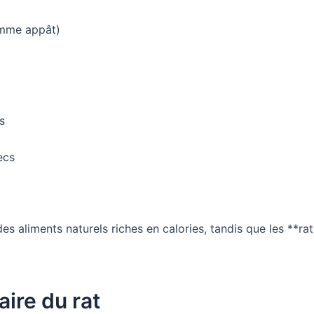
omme appât)
s
ecs
des aliments naturels riches en calories, tandis que les **r
ire du rat