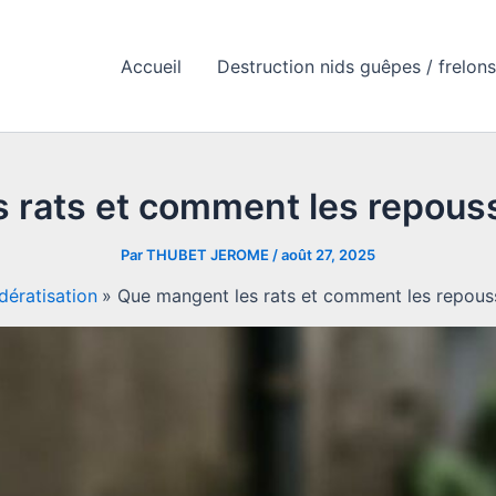
Accueil
Destruction nids guêpes / frelons
 rats et comment les repous
Par
THUBET JEROME
/
août 27, 2025
dératisation
Que mangent les rats et comment les repous