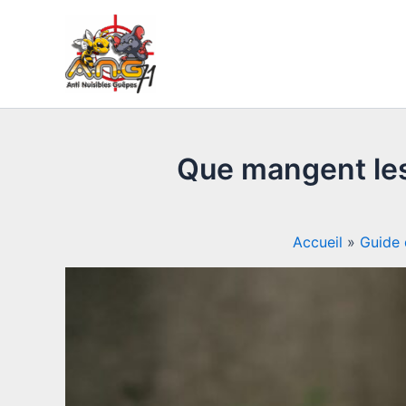
Aller
Navigation
au
des
contenu
articles
Que mangent les
Accueil
Guide 