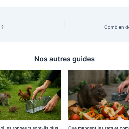
 ?
Nos autres guides
oi les rongeurs sont-ils plus
Que mangent les rats et co