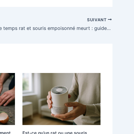
SUIVANT
Combien de temps rat et souris empoisonné meurt : guide complet dératisation
mment
Est-ce qu’un rat ou une souris