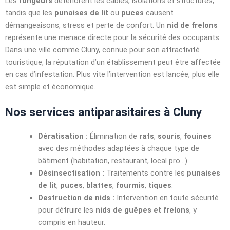
Les
rongeurs
détériorent les câbles, isolations et structures,
tandis que les
punaises de lit
ou
puces
causent
démangeaisons, stress et perte de confort. Un
nid de frelons
représente une menace directe pour la sécurité des occupants.
Dans une ville comme Cluny, connue pour son attractivité
touristique, la réputation d’un établissement peut être affectée
en cas d’infestation. Plus vite l’intervention est lancée, plus elle
est simple et économique.
Nos services antiparasitaires à Cluny
Dératisation :
Élimination de
rats
,
souris
,
fouines
avec des méthodes adaptées à chaque type de
bâtiment (habitation, restaurant, local pro…).
Désinsectisation :
Traitements contre les
punaises
de lit
,
puces
,
blattes
,
fourmis
,
tiques
.
Destruction de nids :
Intervention en toute sécurité
pour détruire les
nids de guêpes et frelons
, y
compris en hauteur.