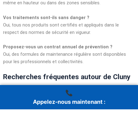
même en hauteur ou dans des zones sensibles.
Vos traitements sont-ils sans danger ?
Oui, tous nos produits sont certifiés et appliqués dans le
respect des normes de sécurité en vigueur.
Proposez-vous un contrat annuel de prévention ?
Oui, des formules de maintenance régulière sont disponibles
pour les professionnels et collectivités.
Recherches fréquentes autour de Cluny
dératisation Cluny prix
entreprise punaises de lit Cluny
Appelez-nous maintenant :
traitement frelons Cluny urgence
désinfection logement Cluny après rats
devis gratuit dératisation Cluny
Protégez votre habitation ou votre commerce à Cluny dès