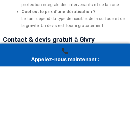
protection intégrale des intervenants et de la zone.
Quel est le prix d’une dératisation ?
Le tarif dépend du type de nuisible, de la surface et de
la gravité. Un devis est fourni gratuitement.
Contact & devis gratuit à Givry
Besoin d’une intervention rapide à Givry ou ses alentours ?
Appelez-nous maintenant :
Appelez dès maintenant au
06.16.73.34.74
. Un devis personnalisé
vous est adressé sous 24 h. Nous sommes disponibles
24h/24,
7j/7
pour vous accompagner dans l’éradication durable des
nuisibles.
Zone d’intervention en Saône-et-Loire
Chalon Sur Saône
/
Tournus
/
Mâcon
/
Cluny
/
Saint Gengoux le National
/
Buxy
/
Givry
/
Montchanin
/
Montceau les mines
/
Le creusot
/
Couches
/
Chagny
/