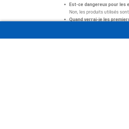
Est-ce dangereux pour les e
Non, les produits utilisés so
Quand verrai-je les premier
Généralement sous 24 à 72 he
Peut-on éviter une récidive
Oui, grâce à des mesures de pr
Demandez votre devi
Un doute ? Un nuisible repéré ? Conta
Mines
et ses environs, avec des soluti
Zone d’intervention en Saône-et-Loire
Chalon Sur Saône
/
Tournus
/
Mâcon
/
Cluny
/
S
Montceau les mines
/
Le creusot
/
Couches
/
Ch