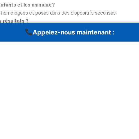
nfants et les animaux ?
nt homologués et posés dans des dispositifs sécurisés.
s résultats ?
ures, avec efficacité complète sous 1 à 2 semaines.
Appelez-nous maintenant :
 ?
évention (calfeutrage, hygiène, barrières, contrat annuel).
s gratuit
ctez-nous dès maintenant pour un
diagnostic gratuit sous 24 h
ons sur-mesure, rapides et certifiées. Appelez le
06.16.73.34.74
p
aint Gengoux le National
/
Buxy
/
Givry
/
Montchanin
/
agny
/