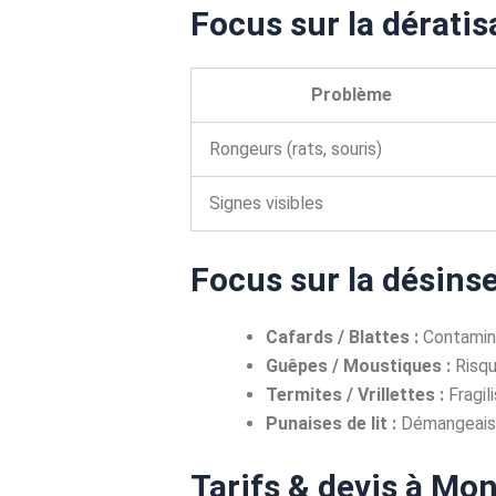
Focus sur la dérati
Problème
Rongeurs (rats, souris)
Signes visibles
Focus sur la désins
Cafards / Blattes :
Contamina
Guêpes / Moustiques :
Risqu
Termites / Vrillettes :
Fragil
Punaises de lit :
Démangeaison
Tarifs & devis à Mo