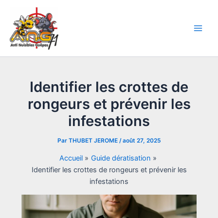
Aller
Navigation
Main
au
des
Men
contenu
articles
Identifier les crottes de
rongeurs et prévenir les
infestations
Par
THUBET JEROME
/
août 27, 2025
Accueil
Guide dératisation
Identifier les crottes de rongeurs et prévenir les
infestations